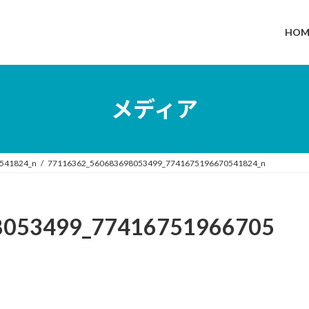
HOM
メディア
541824_n
77116362_560683698053499_7741675196670541824_n
8053499_77416751966705