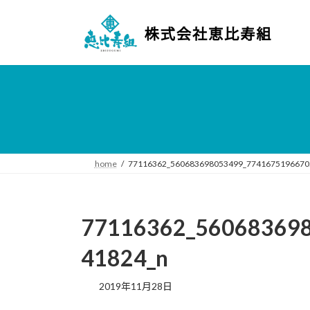
コ
ナ
ン
ビ
テ
ゲ
ン
ー
ツ
シ
へ
ョ
ス
ン
キ
に
ッ
移
プ
動
home
77116362_560683698053499_7741675196670
77116362_56068369
41824_n
2019年11月28日