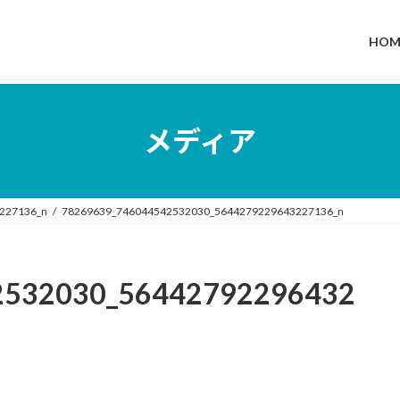
HOM
メディア
227136_n
78269639_746044542532030_5644279229643227136_n
2532030_56442792296432