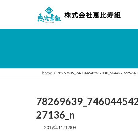
コ
ナ
ン
ビ
テ
ゲ
ン
ー
ツ
シ
へ
ョ
ス
ン
キ
に
ッ
移
プ
動
home
78269639_746044542532030_5644279229643
78269639_74604454
27136_n
2019年11月28日