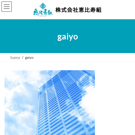
コ
ナ
ン
ビ
テ
ゲ
ン
ー
ツ
シ
へ
ョ
gaiyo
ス
ン
キ
に
ッ
移
プ
動
home
gaiyo