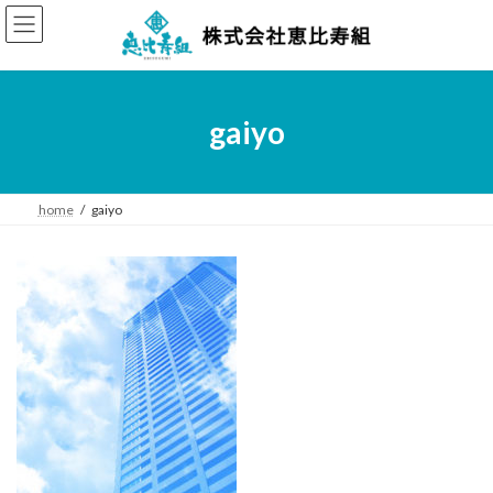
コ
ナ
ン
ビ
テ
ゲ
ン
ー
ツ
シ
へ
ョ
gaiyo
ス
ン
キ
に
ッ
移
プ
動
home
gaiyo