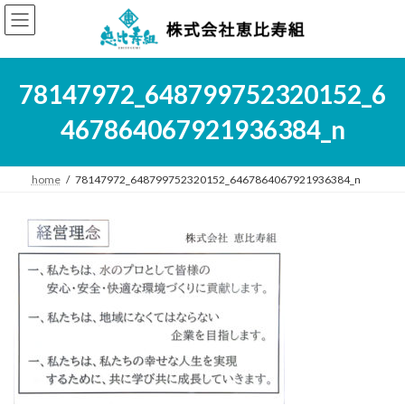
コ
ナ
ン
ビ
テ
ゲ
ン
ー
ツ
シ
78147972_648799752320152_6
へ
ョ
ス
ン
467864067921936384_n
キ
に
ッ
移
プ
動
home
78147972_648799752320152_6467864067921936384_n