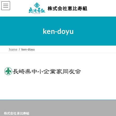
コ
ナ
ン
ビ
テ
ゲ
ン
ー
ツ
シ
へ
ョ
ken-doyu
ス
ン
キ
に
ッ
移
プ
動
home
ken-doyu
株式会社 恵比寿組