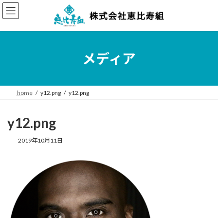
コ
ナ
ン
ビ
テ
ゲ
ン
ー
ツ
シ
へ
ョ
メディア
ス
ン
キ
に
ッ
移
プ
動
home
y12.png
y12.png
y12.png
2019年10月11日